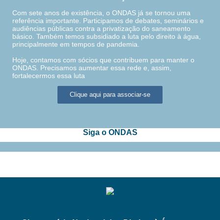
Com sete anos de existência, o ONDAS já se tornou uma
referência importante. Participamos de debates, seminários e
audiências públicas contra a privatização do saneamento
básico. Também temos subsidiado a luta pelo direito à água,
principalmente em tempos de pandemia.
Hoje, contamos com sócios que contribuem para manter o
ONDAS. Precisamos aumentar essa rede e, assim,
fortalecermos essa luta
Clique aqui para associar-se
Siga o ONDAS